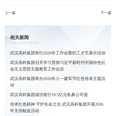
上一篇
下一篇
相关新闻
RELATED NEWS
武汉高科集团举行2026年工作会暨职工才艺展示活动
武汉高科集团召开学习贯彻习近平新时代中国特色社
会主义思想主题教育工作会议
武汉高科集团举办2026年八一建军节红色传承主题活
动
武汉高科集团成功发行10.5亿元私募公司债
传承红色精神 守护生命之光 武汉高科集团开展2026
年无偿献血活动