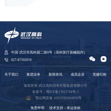
中国·武汉市高科园二路8号（高科医疗器械园内）
027-87592019
关于我们
集团业务
新闻资讯
成员企业
党建纪检
版权所有 武汉高科国有控股集团有限公司
备案号：鄂ICP备13013784号-1
鄂公网安备 42018502004856号
免责申明
技术支持：
幸运坐标