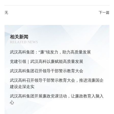
无
下一篇
相关新闻
RELATED NEWS
武汉高科集团：“廉”续发力，助力高质量发展
党建引领｜武汉高科以廉赋能高质量发展
武汉高科集团召开领导干部警示教育大会
武汉高科召开领导干部警示教育大会，推进清廉国企
建设走深走实
武汉高科集团开展廉政党课活动，让廉政教育入脑入
心