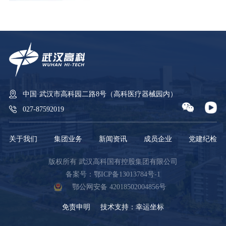
中国·武汉市高科园二路8号（高科医疗器械园内）
027-87592019
关于我们
集团业务
新闻资讯
成员企业
党建纪检
版权所有 武汉高科国有控股集团有限公司
备案号：鄂ICP备13013784号-1
鄂公网安备 42018502004856号
免责申明
技术支持：
幸运坐标