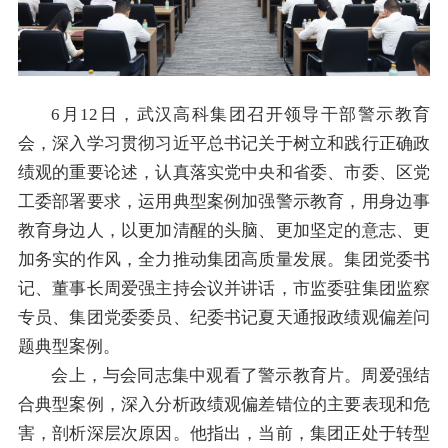
6月12日，武汉高科集团召开领导干部警示教育
会，深入学习贯彻习近平总书记关于树立和践行正确政
绩观的重要论述，认真落实党中央和省委、市委、区党
工委部署要求，运用典型案例加强警示教育，用身边事
教育身边人，以更加清醒的头脑、更加坚定的意志、更
加务实的作风，全力推动集团高质量发展。集团党委书
记、董事长周爱强主持会议并讲话，市监委驻集团监察
专员、集团党委委员、纪委书记夏天通报政绩观偏差问
题典型案例。
会上，与会同志集中观看了警示教育片。周爱强结
合典型案例，深入分析政绩观偏差错位的主要表现和危
害，剖析深层次原因。他指出，当前，集团正处于转型