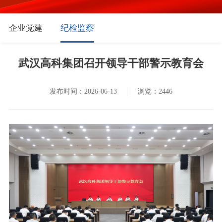
企业党建
纪检监察
武汉高科集团召开领导干部警示教育会
发布时间：2026-06-13
浏览：2446